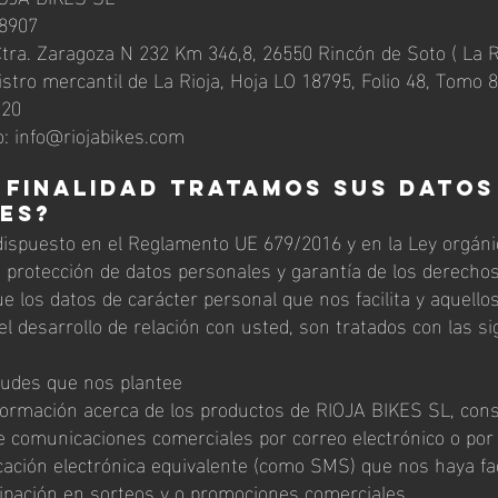
68907
 Ctra. Zaragoza N 232 Km 346,8, 26550 Rincón de Soto ( La R
istro mercantil de La Rioja, Hoja LO 18795, Folio 48, Tomo 8
020
o:
info@riojabikes.com
 FINALIDAD TRATAMOS SUS DATOS
LES?
dispuesto en el Reglamento UE 679/2016 y en la Ley orgáni
 protección de datos personales y garantía de los derechos 
 los datos de carácter personal que nos facilita y aquello
l desarrollo de relación con usted, son tratados con las si
itudes que nos plantee
formación acerca de los productos de RIOJA BIKES SL, cons
 de comunicaciones comerciales por correo electrónico o por
ción electrónica equivalente (como SMS) que nos haya faci
cipación en sorteos y o promociones comerciales