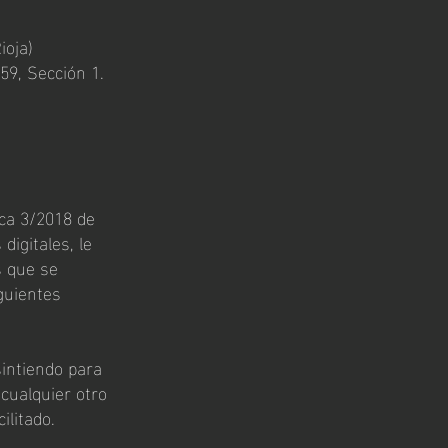
ioja)
59, Sección 1.
ca 3/2018 de
digitales, le
s que se
guientes
intiendo para
 cualquier otro
litado.