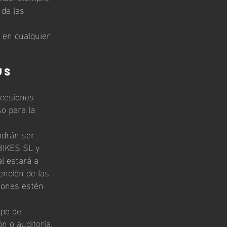
 de las
 en cualquier
us
 cesiones
o para la
odrán ser
BIKES SL y
l estará a
ención de las
iones estén
ipo de
n o auditoría.