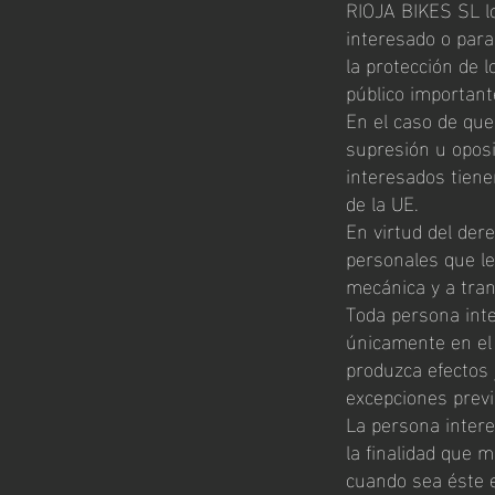
RIOJA BIKES SL lo
interesado o para
la protección de l
público importan
En el caso de que
supresión u oposi
interesados tienen
de la UE.
En virtud del der
personales que l
mecánica y a tran
Toda persona inte
únicamente en el 
produzca efectos j
excepciones previ
La persona intere
la finalidad que 
cuando sea éste e