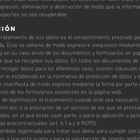
upresión, eliminación o destrucción de modo que la informa
soportes no sea recuperable.
ción
 tratamiento de sus datos es el consentimiento prestado po
a. Este se obtiene de modo expreso e inequívoco mediante
y en su caso envío de los documentos y formularios en pap
os que se recopilen sus datos. En todos los documentos de 
recoger datos para los diferentes usos, existen clausulas 
n lo establecido en la normativa de protección de datos y e
e manifiesta de modo expreso mediante la firma por parte 
envío de los formularios existentes en la página web.
de legitimación el tratamiento cuando este sea necesario 
ontrato, o la prestación de un servicio de los que se presta
das, en el que estas sean parte, o para la aplicación a peti
 precontractuales (art. 6.1.a y b RGPD).
mbién legitimada para tratar sus datos para cumplir con 
es a que está sujeta y para la satisfacción de interés legít