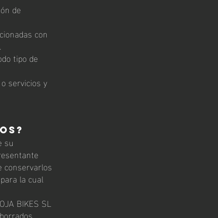
ión de
acionadas con
s.
odo tipo de
o servicios y
tos?
e su
resentante
e conservarlos
 para la cual
RIOJA BIKES SL
 borrados,