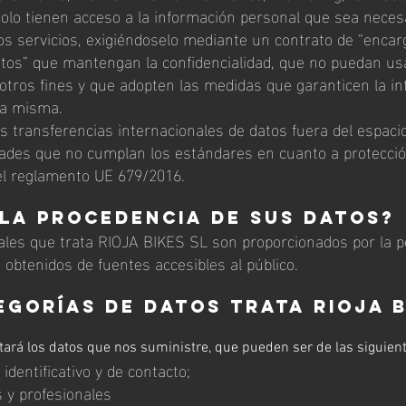
olo tienen acceso a la información personal que sea neces
hos servicios, exigiéndoselo mediante un contrato de “encar
tos” que mantengan la confidencialidad, que no puedan usa
otros fines y que adopten las medidas que garanticen la int
 la misma.
s transferencias internacionales de datos fuera del espaci
dades que no cumplan los estándares en cuanto a protecci
el reglamento UE 679/2016.
 la procedencia de sus datos?
ales que trata RIOJA BIKES SL son proporcionados por la 
n obtenidos de fuentes accesibles al público
.
egorías de datos trata RIOJA B
ará los datos que nos suministre, que pueden ser de las siguien
identificativo y de contacto;
 y profesionales