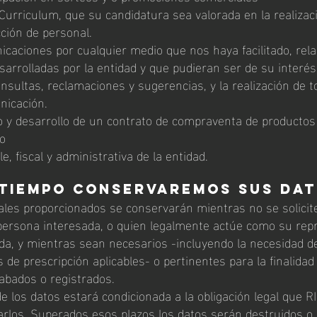
Curriculum, que su candidatura sea valorada en la realizac
ción de personal.
icaciones por cualquier medio que nos haya facilitado, rel
esarrolladas por la entidad y que pudieran ser de su interé
nsultas, reclamaciones y sugerencias, y la realización de t
nicación.
o y desarrollo de un contrato de compraventa de productos 
ro
e, fiscal y administrativa de la entidad.
tiempo conservaremos sus da
les proporcionados se conservarán mientras no se solicit
 persona interesada, o quien legalmente actúe como su rep
eda, y mientras
sean
necesarios -incluyendo la necesidad d
 de prescripción aplicables- o pertinentes para la finalidad
cabados o registrados.
e los datos estará condicionada a la obligación legal que 
rlos. Superados esos plazos los datos serán destruidos o