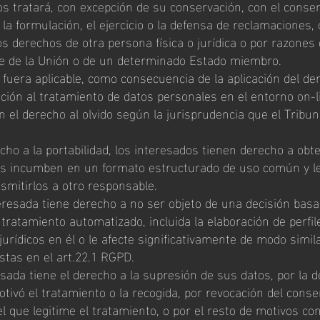
s tratará, con excepción de su conservación, con el conse
 la formulación, el ejercicio o la defensa de reclamaciones,
os derechos de otra persona física o jurídica o por razones
te de la Unión o de un determinado Estado miembro.
 fuera aplicable, como consecuencia de la aplicación del de
ción al tratamiento de datos personales en el entorno on-l
 el derecho al olvido según la jurisprudencia que el Tribun
echo a la portabilidad, los interesados tienen derecho a obt
es incumben en un formato estructurado de uso común y l
smitirlos a otro responsable.
resada tiene derecho a no ser objeto de una decisión bas
tratamiento automatizado, incluida la elaboración de perfil
urídicos en él o le afecte significativamente de modo simila
stas en el art.22.1 RGPD.
sada tiene el derecho a la supresión de sus datos, por la d
motivó el tratamiento o la recogida, por revocación del cons
l que legitime el tratamiento, o por el resto de motivos co