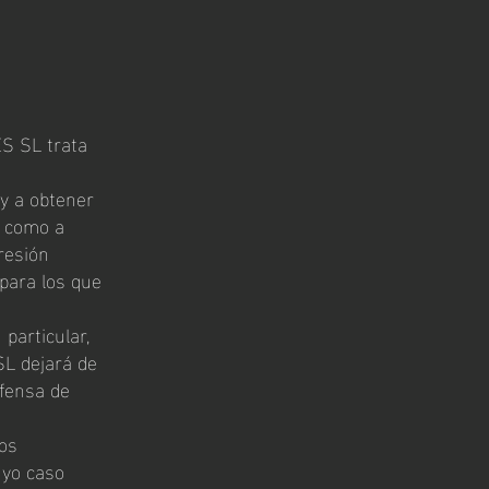
ES SL trata
y a obtener
í como a
presión
 para los que
particular,
SL dejará de
efensa de
los
uyo caso