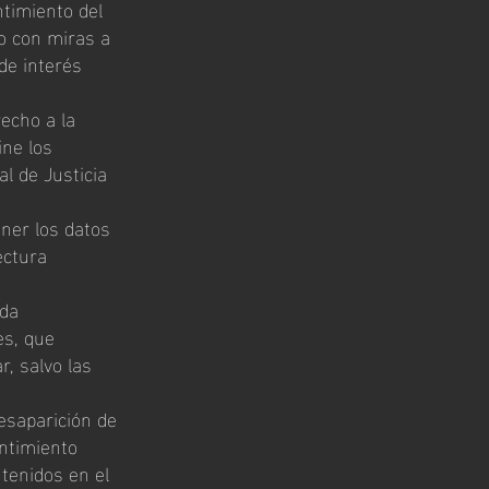
ntimiento del
 o con miras a
 de interés
recho a la
ine los
al de Justicia
ener los datos
ectura
ada
es, que
r, salvo las
esaparición de
entimiento
ntenidos en el