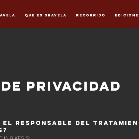
avELA
Que es GravELA
Recorrido
EDICIONE
 de privacidad
S EL RESPONSABLE DEL TRATAMIE
S?
IOJA BIKES SL