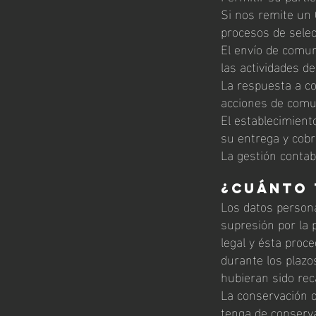
Si nos remite un 
procesos de selec
El envío de comun
las actividades d
La respuesta a co
acciones de comu
El establecimient
su entrega y cob
La gestión contabl
¿
Cuánto 
Los datos persona
supresión por la
legal y ésta proc
durante los plazos
hubieran sido re
La conservación d
tenga de conserva