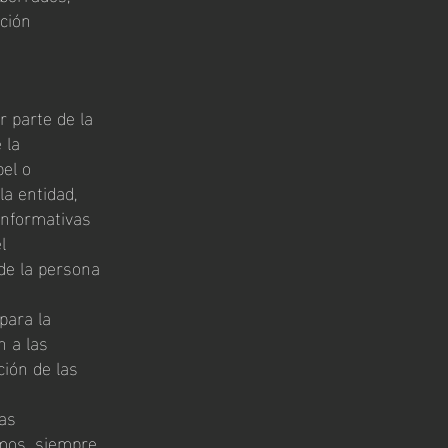
ción
r parte de la
 la
el o
la entidad,
informativas
l
de la persona
para la
n a las
ción de las
las
imos, siempre