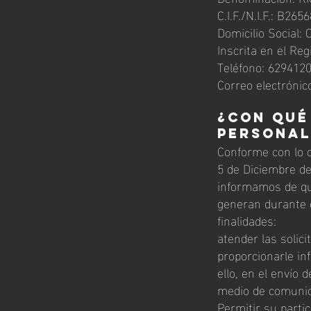
C.I.F./N.I.F.: B265
Domicilio Social:
Inscrita en el Reg
Teléfono: 629412
Correo electrónic
¿CON QUÉ
PERSONA
Conforme con lo 
5 de Diciembre de
informamos de que
generan durante e
finalidades:
atender las solic
proporcionarle in
ello, en el envío
medio de comunica
Permitir su parti