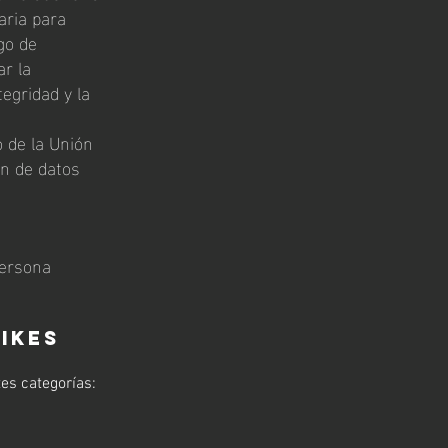
aria para
go de
r la
egridad y la
o de la Unión
ón de datos
persona
IKES
tes categorías: