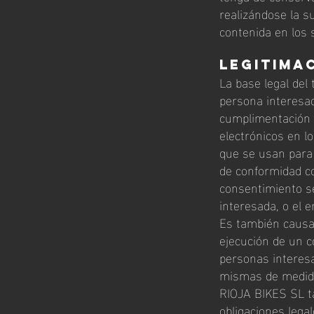
realizándose la s
contenida en los 
Legitima
La base legal del
persona interesad
cumplimentación 
electrónicos en l
que se usan para 
de conformidad co
consentimiento s
interesada, o el 
Es también causa 
ejecución de un c
personas interesa
mismas de medidas
RIOJA BIKES SL ta
obligaciones legal