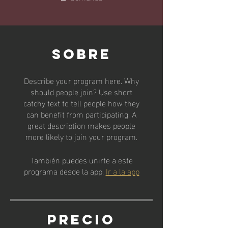
Sobre
Describe your program here. Why
should people join? Use short
catchy text to tell people how they
can benefit from participating. A
great description makes people
more likely to join your program.
También puedes unirte a este
programa desde la app.
Ir a la app
Precio