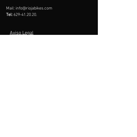
Mail:
info@riojabikes.com
Tel:
629-41.20.20
.
Aviso Legal
Política de privacidad
Política de cookies
Menu
Inicio
Que es GravELA
Recorrido
Inscripciones
Asociaciones
Patrocinadores